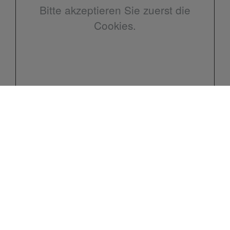
Bitte akzeptieren Sie zuerst die
Cookies.
Kontakt
Friedrich Mayle Sanitär
Wilhelmstr. 19
73642 Welzheim
Telefon:
07182 8845