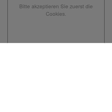
Bitte akzeptieren Sie zuerst die
Cookies.
Kontakt
Friedrich Mayle Sanitär
Wilhelmstr. 19
73642 Welzheim
Telefon:
07182 8845