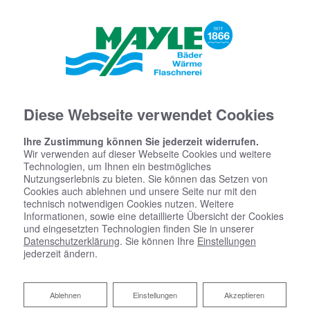
Diese Webseite verwendet Cookies
Ihre Zustimmung können Sie jederzeit widerrufen.
Wir verwenden auf dieser Webseite Cookies und weitere
Technologien, um Ihnen ein bestmögliches
Nutzungserlebnis zu bieten. Sie können das Setzen von
Cookies auch ablehnen und unsere Seite nur mit den
Startseite
»
Bad
»
Badinspiration & Musterbäder
»
Luxus-Bad 7 ㎡
technisch notwendigen Cookies nutzen. Weitere
Informationen, sowie eine detaillierte Übersicht der Cookies
und eingesetzten Technologien finden Sie in unserer
Luxus-Bad 7 ㎡
Datenschutzerklärung
. Sie können Ihre
Einstellungen
jederzeit ändern.
Ablehnen
Ablehnen
Einstellungen
Akzeptieren