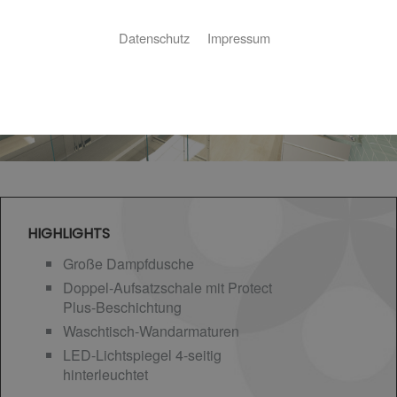
Datenschutz
Impressum
HIGHLIGHTS
Große Dampfdusche
Doppel-Aufsatzschale mit Protect
Plus-Beschichtung
Waschtisch-Wandarmaturen
LED-Lichtspiegel 4-seitig
hinterleuchtet