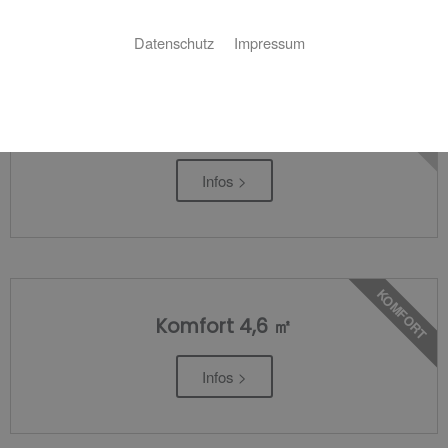
Bäder für jedes Budget
Datenschutz
Impressum
BASIC
Basic 4,6 ㎡
Infos >
KOMFORT
Komfort 4,6 ㎡
Infos >